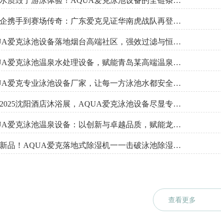
别让水质毁了游泳体验！AQUA爱克泳池设备的全链条守护秘籍
从校企携手到赛场传奇：广东爱克见证华南虎战队再登巅峰
AQUA爱克泳池设备落地烟台高端社区，强效过滤与恒温智控技术引关注
AQUA爱克泳池温泉水处理设备，赋能青岛某高端温泉泳池水质升级
AQUA爱克专业泳池设备厂家，让每一方泳池水都安全可依
聚焦2025沈阳酒店沐浴展，AQUA爱克泳池设备尽显专业风采
AQUA爱克泳池温泉设备：以创新与卓越品质，赋能龙口温泉水疗项目
超级新品！AQUA爱克落地式除湿机一一击破泳池除湿难题！
查看更多