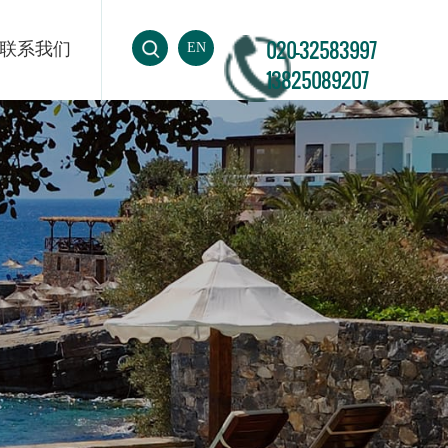
020-32583997
联系我们
EN
13825089207