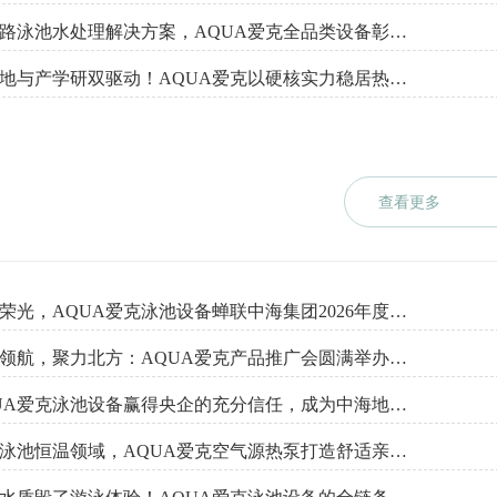
全链路泳池水处理解决方案，AQUA爱克全品类设备彰显头部品牌实力
双基地与产学研双驱动！AQUA爱克以硬核实力稳居热泵行业头部品牌
查看更多
再续荣光，AQUA爱克泳池设备蝉联中海集团2026年度集采战略合作伙伴
智净领航，聚力北方：AQUA爱克产品推广会圆满举办，泳池设备新品实力呈现
AQUA爱克泳池设备赢得央企的充分信任，成为中海地产的集采战略合作商
深耕泳池恒温领域，AQUA爱克空气源热泵打造舒适亲水生活