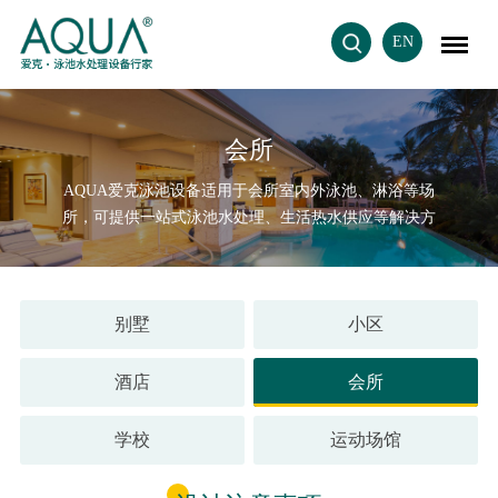
EN
会所
AQUA爱克泳池设备适用于会所室内外泳池、淋浴等场
所，可提供一站式泳池水处理、生活热水供应等解决方
案，满足室内泳池循环过滤、消毒、水质监控、恒温加
热、除湿（室内泳池）以及清洁照明等一整套泳池设备和
生活热水供应需求。
别墅
小区
酒店
会所
学校
运动场馆