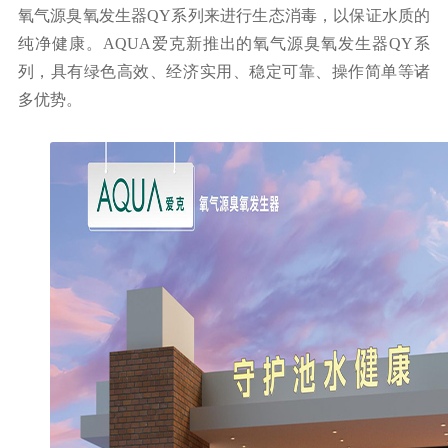
氧气源臭氧发生器
QY
系列
来进行生态消毒，以保证水质的
纯净健康。AQUA
爱克
新推出的
氧气源臭氧发生器
QY
系
列
，具有绿色高效、经济实用、稳定可靠、操作简单等诸
多优势。