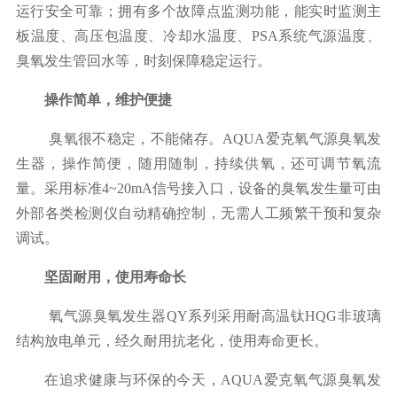
运行安全可靠；拥有多个故障点监测功能，能实时监测
主
板温度、高压包温度、冷却水温度、
PSA
系统气源温度、
臭氧发生管回水等
，时刻保障稳定运行。
操作简单，维护便捷
臭氧
很
不稳定，
不能储存。AQUA
爱克氧气源臭氧发
生器
，操作简便，随用随制，持续供氧，还可调节氧流
量。采用
标准
4~20mA
信号接入口
，设备的臭氧发生量可由
外部各类检测仪自动精确控制，无需
人工频繁干预和复杂
调试
。
坚固耐用，使用寿命长
氧气源臭氧发生器
QY
系列
采用耐高温钛
HQG
非玻璃
结构放电单元
，经久耐用抗老化，
使用寿命
更长
。
在追求健康与环保的今天
，AQUA
爱克氧气源臭氧发