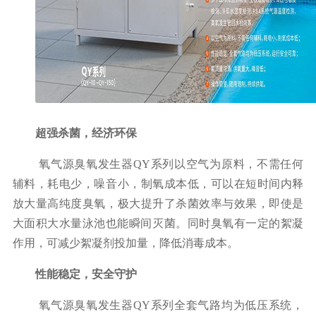
超强杀菌，经济环保
氧气源臭氧发生器
QY
系列以空气为原料，不需任何
辅料，耗电
少
，
噪音小，
制氧成本
低，可以在短
时间内
释
放
大量
高纯度
臭氧，
极大提升了杀菌效率与效果，即使是
大面积大水量泳池也能瞬间灭菌。同时臭氧有一定的絮凝
作用，可减少絮凝剂投加量，降低消毒成本。
性能稳定
，安全守护
氧气源臭氧发生器
QY
系列
全套气路均为低压系统，