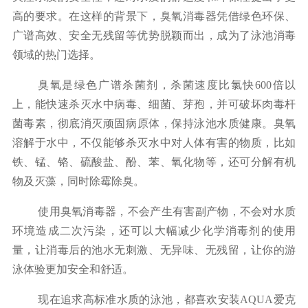
高的要求。在这样的背景下，臭氧消毒器凭借绿色环保、
广谱
高效、安全无残留等优势脱颖而出，成为了泳池消毒
领域的热门选择。
臭氧是
绿色广谱杀菌剂
，
杀菌速度
比
氯快
600
倍
以
上，能快速杀灭水中病毒、细菌、
芽孢
，
并可破坏肉毒杆
菌毒素
，彻底
消灭顽固病原体
，保持泳池水质健康。臭氧
溶解于水中，不仅能够杀灭水中对人体有害的物质，比如
铁、锰、铬、硫酸盐、酚、苯、氧化物等，还可分解有机
物及灭藻，同时除霉除臭。
使用臭氧消毒器，
不会产生有害副产物
，不会对水质
环境造成二次污染，还可以大幅减少化学消毒剂的使用
量，让消毒后的池水无刺激、无异味、无残留，
让你的游
泳体验更加安全和舒适。
现在追求高标准水质的泳池，都喜欢安装AQUA
爱克